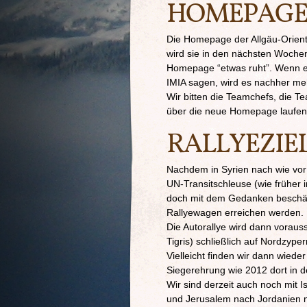
HOMEPAG
Die Homepage der Allgäu-Orien
wird sie in den nächsten Wochen
Homepage “etwas ruht”. Wenn e
IMIA sagen, wird es nachher meh
Wir bitten die Teamchefs, die Te
über die neue Homepage laufen
RALLYEZIEL
Nachdem in Syrien nach wie vor 
UN-Transitschleuse (wie früher 
doch mit dem Gedanken beschäfti
Rallyewagen erreichen werden.
Die Autorallye wird dann voraus
Tigris) schließlich auf Nordzype
Vielleicht finden wir dann wied
Siegerehrung wie 2012 dort in 
Wir sind derzeit auch noch mit I
und Jerusalem nach Jordanien mö