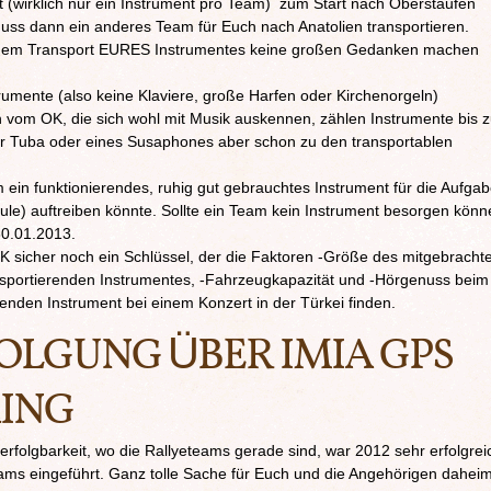
t (wirklich nur ein Instrument pro Team) zum Start nach Oberstaufen
uss dann ein anderes Team für Euch nach Anatolien transportieren.
 dem Transport EURES Instrumentes keine großen Gedanken machen
trumente (also keine Klaviere, große Harfen oder Kirchenorgeln)
h vom OK, die sich wohl mit Musik auskennen, zählen Instrumente bis z
r Tuba oder eines Susaphones aber schon zu den transportablen
ein funktionierendes, ruhig gut gebrauchtes Instrument für die Aufga
le) auftreiben könnte. Sollte ein Team kein Instrument besorgen könn
 30.01.2013.
sicher noch ein Schlüssel, der die Faktoren -Größe des mitgebracht
nsportierenden Instrumentes, -Fahrzeugkapazität und -Hörgenuss beim
enden Instrument bei einem Konzert in der Türkei finden.
LGUNG ÜBER IMIA GPS
KING
verfolgbarkeit, wo die Rallyeteams gerade sind, war 2012 sehr erfolgrei
eams eingeführt. Ganz tolle Sache für Euch und die Angehörigen daheim