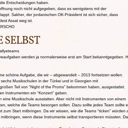
die Entscheidungen haben.
ffnung noch nicht aufgegeben, dass es wenigstens mit der
lappt. Sakher, der jordanischen OK-Präsident ist sich sicher, dass
est Assat weg ist.
ERSCHO
 SELBST
Rallyeteams
lyeaufgaben werden ja normalerweise erst am Start bekanntgegeben. H
eine schöne Aufgabe, die wir – abgewandelt – 2013 fortsetzen wollen.
sechs Musikschulen in der Türkei und in Georgien mit
 großen Teil von “Night of the Proms” bekommen haben, ausgestattet.
en Instrumenten ein “Konzert” geben.
en eine Musikschule ausstatten. Aber nicht mit Instrumenten von einem
en, welche die Teams besorgen sollen. Dazu sollte jedes Team sollte e
t zum Start mitbringen. Da wir wissen, wie die Teams “ticken” würden a
 mitbringen, wenn diese Instrumente selbst transportieren müssten. D