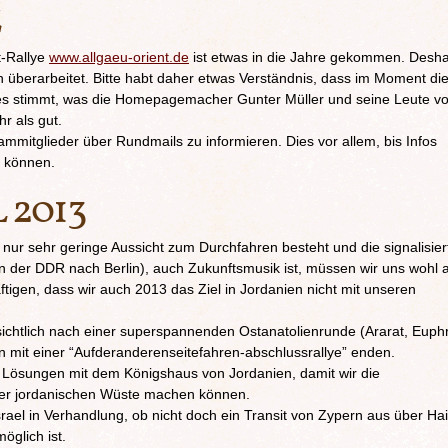
E
t-Rallye
www.allgaeu-orient.de
ist etwas in die Jahre gekommen. Desha
 überarbeitet. Bitte habt daher etwas Verständnis, dass im Moment di
s stimmt, was die Homepagemacher Gunter Müller und seine Leute v
r als gut.
ammitglieder über Rundmails zu informieren. Dies vor allem, bis Infos
 können.
 2013
nur sehr geringe Aussicht zum Durchfahren besteht und die signalisier
in der DDR nach Berlin), auch Zukunftsmusik ist, müssen wir uns wohl a
gen, dass wir auch 2013 das Ziel in Jordanien nicht mit unseren
sichtlich nach einer superspannenden Ostanatolienrunde (Ararat, Euphr
rn mit einer “Aufderanderenseitefahren-abschlussrallye” enden.
er Lösungen mit dem Königshaus von Jordanien, damit wir die
der jordanischen Wüste machen können.
srael in Verhandlung, ob nicht doch ein Transit von Zypern aus über Hai
glich ist.