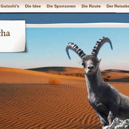
 Gutschi’s
Die Idee
Die Sponsoren
Die Route
Der Reisebe
cha