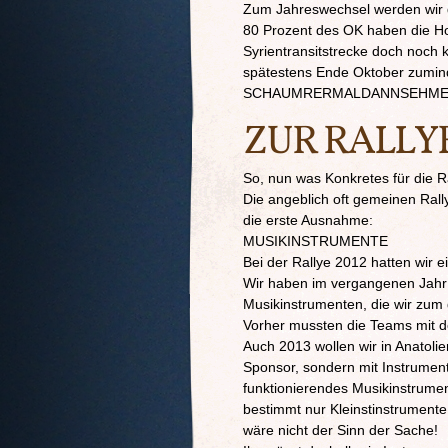
Zum Jahreswechsel werden wir 
80 Prozent des OK haben die Ho
Syrientransitstrecke doch noch k
spätestens Ende Oktober zumind
SCHAUMRERMALDANNSEHM
ZUR RALLYE
So, nun was Konkretes für die 
Die angeblich oft gemeinen Ral
die erste Ausnahme:
MUSIKINSTRUMENTE
Bei der Rallye 2012 hatten wir 
Wir haben im vergangenen Jahr 
Musikinstrumenten, die wir zum
Vorher mussten die Teams mit d
Auch 2013 wollen wir in Anatoli
Sponsor, sondern mit Instrument
funktionierendes Musikinstrumen
bestimmt nur Kleinstinstrumente
wäre nicht der Sinn der Sache!