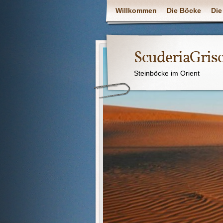
Willkommen
Die Böcke
Die
ScuderiaGris
Steinböcke im Orient