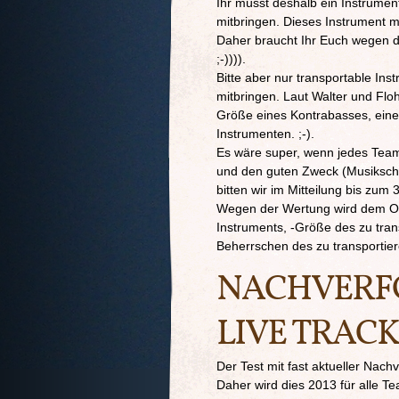
Ihr müsst deshalb ein Instrumen
mitbringen. Dieses Instrument m
Daher braucht Ihr Euch wegen
;-)))).
Bitte aber nur transportable Ins
mitbringen. Laut Walter und Flo
Größe eines Kontrabasses, eine
Instrumenten. ;-).
Es wäre super, wenn jedes Team 
und den guten Zweck (Musikschu
bitten wir im Mitteilung bis zum
Wegen der Wertung wird dem OK 
Instruments, -Größe des zu tra
Beherrschen des zu transportier
NACHVERFO
LIVE TRAC
Der Test mit fast aktueller Nach
Daher wird dies 2013 für alle T