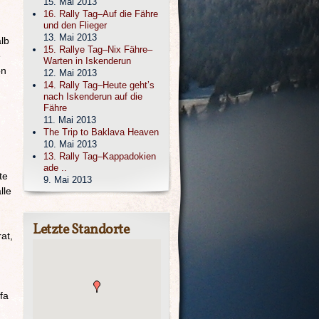
15. Mai 2013
16. Rally Tag–Auf die Fähre
und den Flieger
13. Mai 2013
lb
15. Rallye Tag–Nix Fähre–
e
Warten in Iskenderun
on
12. Mai 2013
14. Rally Tag–Heute geht’s
nach Iskenderun auf die
Fähre
11. Mai 2013
The Trip to Baklava Heaven
10. Mai 2013
13. Rally Tag–Kappadokien
ade ..
te
9. Mai 2013
lle
Letzte Standorte
at,
fa