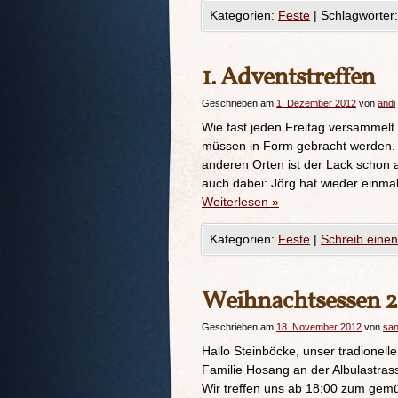
Kategorien:
Feste
|
Schlagwörter:
1. Adventstreffen
Geschrieben am
1. Dezember 2012
von
andi
Wie fast jeden Freitag versammelt
müssen in Form gebracht werden. R
anderen Orten ist der Lack schon ab
auch dabei: Jörg hat wieder einma
Weiterlesen
»
Kategorien:
Feste
|
Schreib eine
Weihnachtsessen 2
Geschrieben am
18. November 2012
von
san
Hallo Steinböcke, unser tradionel
Familie Hosang an der Albulastrass
Wir treffen uns ab 18:00 zum gem