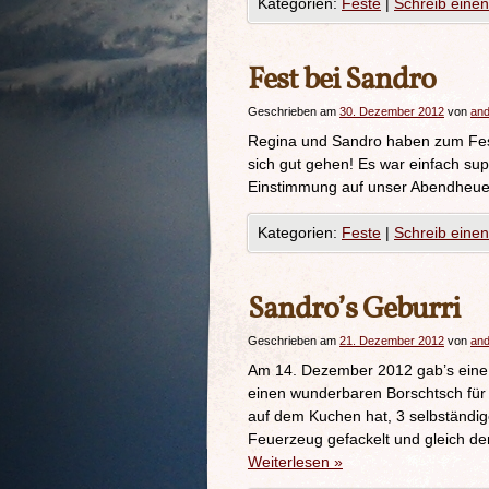
Kategorien:
Feste
|
Schreib eine
Fest bei Sandro
Geschrieben am
30. Dezember 2012
von
and
Regina und Sandro haben zum Fest
sich gut gehen! Es war einfach sup
Einstimmung auf unser Abendheue
Kategorien:
Feste
|
Schreib eine
Sandro’s Geburri
Geschrieben am
21. Dezember 2012
von
and
Am 14. Dezember 2012 gab’s eine 
einen wunderbaren Borschtsch für
auf dem Kuchen hat, 3 selbständig
Feuerzeug gefackelt und gleich 
Weiterlesen
»