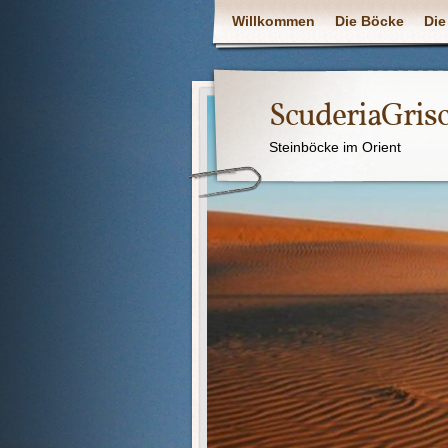
Willkommen
Die Böcke
Die
ScuderiaGris
Steinböcke im Orient