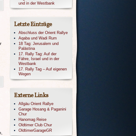
und in der Westbank
Letzte Einträge
Abschluss der Orient Rallye
Aqaba und Wadi Rum
r
18 Tag: Jerusalem und
Palästina
17. Rally Tag: Auf der
Fähre, Israel und in der
Westbank
17. Rally Tag – Auf eigenen
Wegen
Externe Links
Allgäu Orient Rallye
Garage Hosang & Paganini
Chur
Hanomag Reise
Oldtimer Club Chur
OldtimerGarageGR
n,