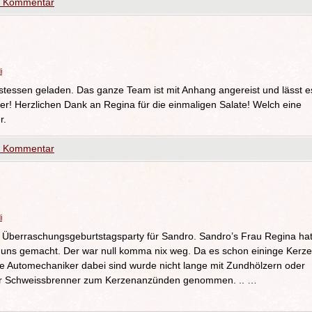
n Kommentar
i
essen geladen. Das ganze Team ist mit Anhang angereist und lässt e
er! Herzlichen Dank an Regina für die einmaligen Salate! Welch eine
r.
n Kommentar
i
Überraschungsgeburtstagsparty für Sandro. Sandro’s Frau Regina ha
 uns gemacht. Der war null komma nix weg. Da es schon eininge Kerz
e Automechaniker dabei sind wurde nicht lange mit Zundhölzern oder
der Schweissbrenner zum Kerzenanzünden genommen. .. …