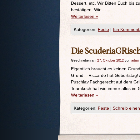
Dessert, etc. Wir Bitten Euch bis
bestätigen. Wir …
Weiterlesen
»
Kategorien:
Feste
|
Ein Komment
Die ScuderiaGRisch
Geschrieben am
27. Oktober 2012
von
admi
Eigentlich braucht es keinen Gru
Grund: Riccardo hat Geburtstag! Au
Puschlav.Fachgerecht auf dem Gril
Teamkoch hat wie immer alles im G
Weiterlesen
»
Kategorien:
Feste
|
Schreib eine