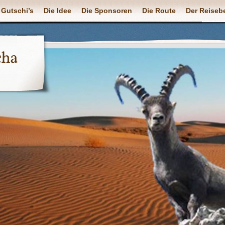
 Gutschi’s
Die Idee
Die Sponsoren
Die Route
Der Reisebe
cha