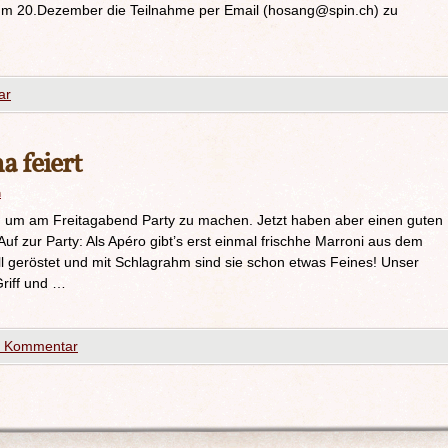
 zum 20.Dezember die Teilnahme per Email (hosang@spin.ch) zu
ar
a feiert
n
nd um am Freitagabend Party zu machen. Jetzt haben aber einen guten
f zur Party: Als Apéro gibt’s erst einmal frischhe Marroni aus dem
l geröstet und mit Schlagrahm sind sie schon etwas Feines! Unser
riff und …
n Kommentar