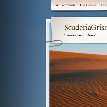
Willkommen
Die Böcke
Die
ScuderiaGris
Steinböcke im Orient