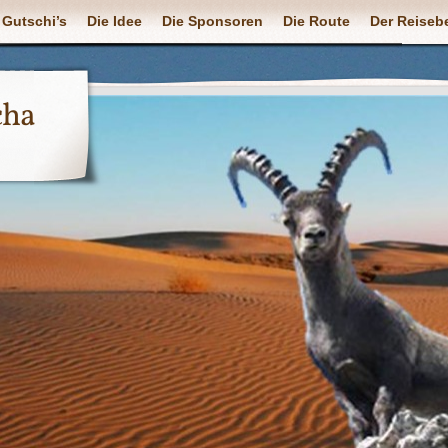
 Gutschi’s
Die Idee
Die Sponsoren
Die Route
Der Reisebe
cha